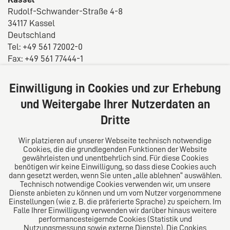
Rudolf-Schwander-Straße 4-8
34117 Kassel
Deutschland
Tel: +49 561 72002-0
Fax: +49 561 77444-1
E-Mail:
info@rae-kulle.de
Einwilligung in Cookies und zur Erhebung
Über uns
und Weitergabe Ihrer Nutzerdaten an
Wir verstehen uns als juristisch hoch qualifizierte
Dritte
Ansprechpartner, für die das persönliche Gespräch
und die vertrauensvolle Zusammenarbeit mit dem
Wir platzieren auf unserer Webseite technisch notwendige
Mandanten die Grundlage sind, um den uns
Cookies, die die grundlegenden Funktionen der Website
gewährleisten und unentbehrlich sind. Für diese Cookies
anvertrauten Anliegen bestmöglich dienen zu können.
benötigen wir keine Einwilligung, so dass diese Cookies auch
dann gesetzt werden, wenn Sie unten „alle ablehnen“ auswählen.
Technisch notwendige Cookies verwenden wir, um unsere
Dienste anbieten zu können und um vom Nutzer vorgenommene
Folgen Sie uns auf
Einstellungen (wie z. B. die präferierte Sprache) zu speichern. Im
Falle Ihrer Einwilligung verwenden wir darüber hinaus weitere
performancesteigernde Cookies (Statistik und
Nutzungsmessung sowie externe Dienste). Die Cookies