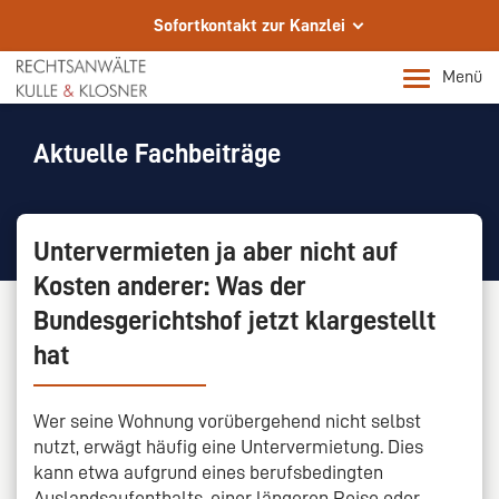
Sofortkontakt zur Kanzlei
Wir sind für Sie da.
Menü
Ihre Fachanwälte in Kassel
Telefon
Aktuelle Fachbeiträge
+49 561 72002-0
E-Mail
Untervermieten ja aber nicht auf
info@rae-kulle.de
Kosten anderer: Was der
Rechtsanwalt m/w/d für sofort gesucht.
Bundesgerichtshof jetzt klargestellt
Rechtsanwalt m/w/d für sofort gesucht.
hat
Wer seine Wohnung vorübergehend nicht selbst
nutzt, erwägt häufig eine Untervermietung. Dies
kann etwa aufgrund eines berufsbedingten
Auslandsaufenthalts, einer längeren Reise oder