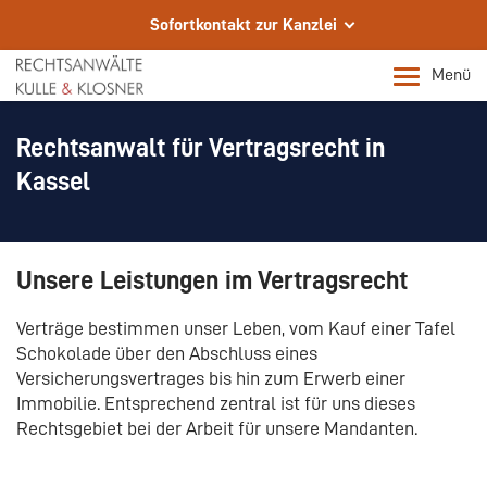
Sofortkontakt zur Kanzlei
Wir sind für Sie da.
Menü
Ihre Fachanwälte in Kassel
Rechtsanwalt für Vertragsrecht in
Telefon
+49 561 72002-0
Kassel
E-Mail
info@rae-kulle.de
Unsere Leistungen im Vertragsrecht
Rechtsanwalt m/w/d für sofort gesucht.
Rechtsanwalt m/w/d für sofort gesucht.
Verträge bestimmen unser Leben, vom Kauf einer Tafel
Schokolade über den Abschluss eines
Versicherungsvertrages bis hin zum Erwerb einer
Immobilie. Entsprechend zentral ist für uns dieses
Rechtsgebiet bei der Arbeit für unsere Mandanten.