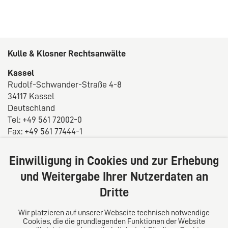
Kulle & Klosner Rechtsanwälte
Kassel
Rudolf-Schwander-Straße 4-8
34117 Kassel
Deutschland
Tel: +49 561 72002-0
Fax: +49 561 77444-1
E-Mail:
info@rae-kulle.de
Einwilligung in Cookies und zur Erhebung
Über uns
und Weitergabe Ihrer Nutzerdaten an
Wir verstehen uns als juristisch hoch qualifizierte
Dritte
Ansprechpartner, für die das persönliche Gespräch
und die vertrauensvolle Zusammenarbeit mit dem
Wir platzieren auf unserer Webseite technisch notwendige
Mandanten die Grundlage sind, um den uns
Cookies, die die grundlegenden Funktionen der Website