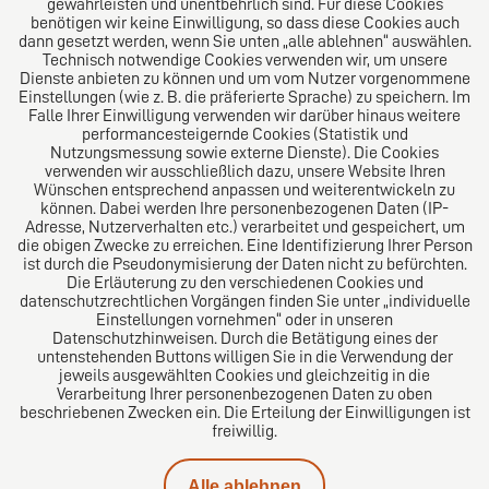
gewährleisten und unentbehrlich sind. Für diese Cookies
anvertrauten Anliegen bestmöglich dienen zu können.
benötigen wir keine Einwilligung, so dass diese Cookies auch
dann gesetzt werden, wenn Sie unten „alle ablehnen“ auswählen.
Technisch notwendige Cookies verwenden wir, um unsere
Dienste anbieten zu können und um vom Nutzer vorgenommene
Folgen Sie uns auf
Einstellungen (wie z. B. die präferierte Sprache) zu speichern. Im
Falle Ihrer Einwilligung verwenden wir darüber hinaus weitere
performancesteigernde Cookies (Statistik und
Nutzungsmessung sowie externe Dienste). Die Cookies
verwenden wir ausschließlich dazu, unsere Website Ihren
Wünschen entsprechend anpassen und weiterentwickeln zu
können. Dabei werden Ihre personenbezogenen Daten (IP-
Adresse, Nutzerverhalten etc.) verarbeitet und gespeichert, um
die obigen Zwecke zu erreichen. Eine Identifizierung Ihrer Person
Das europäische Kanzlei-Netzwerk
ist durch die Pseudonymisierung der Daten nicht zu befürchten.
Die Erläuterung zu den verschiedenen Cookies und
datenschutzrechtlichen Vorgängen finden Sie unter „individuelle
Einstellungen vornehmen“ oder in unseren
Datenschutzhinweisen. Durch die Betätigung eines der
untenstehenden Buttons willigen Sie in die Verwendung der
jeweils ausgewählten Cookies und gleichzeitig in die
Verarbeitung Ihrer personenbezogenen Daten zu oben
beschriebenen Zwecken ein. Die Erteilung der Einwilligungen ist
freiwillig.
Alle ablehnen