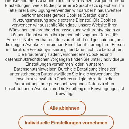
Dienste anbieten zu können und um vom Nutzer vorgenommene
Folgen Sie uns auf
Einstellungen (wie z. B. die präferierte Sprache) zu speichern. Im
Falle Ihrer Einwilligung verwenden wir darüber hinaus weitere
performancesteigernde Cookies (Statistik und
Nutzungsmessung sowie externe Dienste). Die Cookies
verwenden wir ausschließlich dazu, unsere Website Ihren
Wünschen entsprechend anpassen und weiterentwickeln zu
können. Dabei werden Ihre personenbezogenen Daten (IP-
Adresse, Nutzerverhalten etc.) verarbeitet und gespeichert, um
die obigen Zwecke zu erreichen. Eine Identifizierung Ihrer Person
Das europäische Kanzlei-Netzwerk
ist durch die Pseudonymisierung der Daten nicht zu befürchten.
Die Erläuterung zu den verschiedenen Cookies und
datenschutzrechtlichen Vorgängen finden Sie unter „individuelle
Einstellungen vornehmen“ oder in unseren
Datenschutzhinweisen. Durch die Betätigung eines der
untenstehenden Buttons willigen Sie in die Verwendung der
jeweils ausgewählten Cookies und gleichzeitig in die
Verarbeitung Ihrer personenbezogenen Daten zu oben
beschriebenen Zwecken ein. Die Erteilung der Einwilligungen ist
freiwillig.
Alle ablehnen
Impressum
Individuelle Einstellungen vornehmen
Datenschutzerklärung