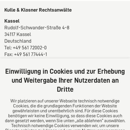
Kulle & Klosner Rechtsanwälte
Kassel
Rudolf-Schwander-Straße 4-8
34117 Kassel
Deutschland
Tel: +49 561 72002-0
Fax: +49 561 77444-1
E-Mail:
info@rae-kulle.de
Einwilligung in Cookies und zur Erhebung
Über uns
und Weitergabe Ihrer Nutzerdaten an
Wir verstehen uns als juristisch hoch qualifizierte
Dritte
Ansprechpartner, für die das persönliche Gespräch
und die vertrauensvolle Zusammenarbeit mit dem
Wir platzieren auf unserer Webseite technisch notwendige
Mandanten die Grundlage sind, um den uns
Cookies, die die grundlegenden Funktionen der Website
gewährleisten und unentbehrlich sind. Für diese Cookies
anvertrauten Anliegen bestmöglich dienen zu können.
benötigen wir keine Einwilligung, so dass diese Cookies auch
dann gesetzt werden, wenn Sie unten „alle ablehnen“ auswählen.
Technisch notwendige Cookies verwenden wir, um unsere