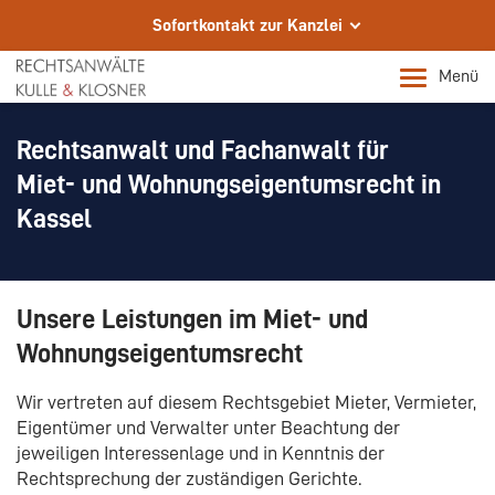
Sofortkontakt zur Kanzlei
Wir sind für Sie da.
Menü
Ihre Fachanwälte in Kassel
Rechtsanwalt und Fachanwalt für
Telefon
+49 561 72002-0
Miet- und Wohnungseigentumsrecht in
Kassel
E-Mail
info@rae-kulle.de
Rechtsanwalt m/w/d für sofort gesucht.
Unsere Leistungen im Miet- und
Rechtsanwalt m/w/d für sofort gesucht.
Wohnungseigentumsrecht
Wir vertreten auf diesem Rechtsgebiet Mieter, Vermieter,
Eigentümer und Verwalter unter Beachtung der
jeweiligen Interessenlage und in Kenntnis der
Rechtsprechung der zuständigen Gerichte.