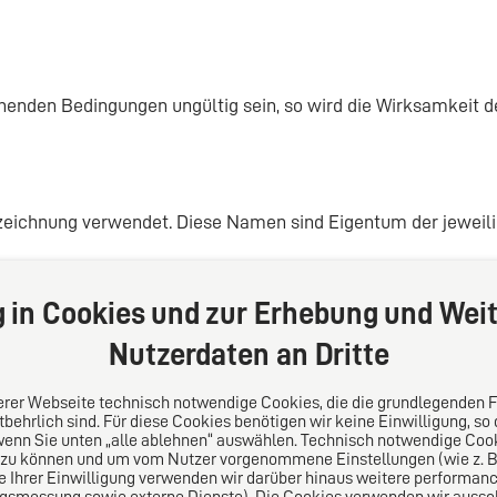
henden Bedingungen ungültig sein, so wird die Wirksamkeit d
ichnung verwendet. Diese Namen sind Eigentum der jeweilig
g in Cookies und zur Erhebung und Weit
Nutzerdaten an Dritte
Folgen Sie uns auf
serer Webseite technisch notwendige Cookies, die die grundlegenden 
behrlich sind. Für diese Cookies benötigen wir keine Einwilligung, so
wenn Sie unten „alle ablehnen“ auswählen. Technisch notwendige Coo
en uns als juristisch hoch
 zu können und um vom Nutzer vorgenommene Einstellungen (wie z. B. 
te Ansprechpartner, für die
le Ihrer Einwilligung verwenden wir darüber hinaus weitere performa
liche Gespräch und die