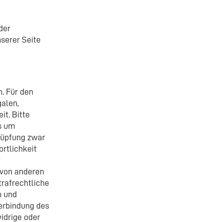
der
serer Seite
. Für den
galen,
it. Bitte
ts um
nüpfung zwar
ortlichkeit
f
 von anderen
trafrechtliche
h und
terbindung des
idrige oder