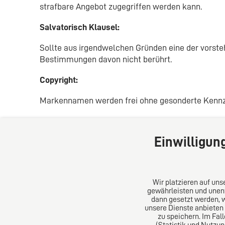
strafbare Angebot zugegriffen werden kann.
Salvatorisch Klausel:
Sollte aus irgendwelchen Gründen eine der vorste
Bestimmungen davon nicht berührt.
Copyright:
Markennamen werden frei ohne gesonderte Kennze
Einwilligun
Kulle & Klosner Rechtsanwälte
Über uns
Wir platzieren auf un
gewährleisten und unent
dann gesetzt werden, 
Kassel
Wir versteh
unsere Dienste anbieten
Rudolf-Schwander-Straße 4-8
qualifizier
zu speichern. Im Fal
34117 Kassel
das persön