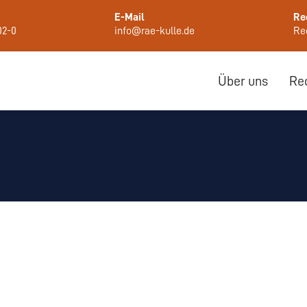
E-Mail
Re
02-0
info@rae-kulle.de
Rec
Über uns
Re