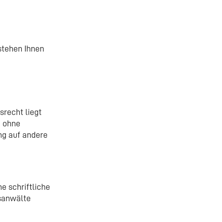
stehen Ihnen
srecht liegt
e ohne
ng auf andere
e schriftliche
tsanwälte