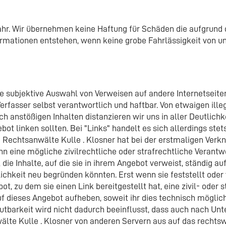
fahr. Wir übernehmen keine Haftung für Schäden die aufgrund 
mationen entstehen, wenn keine grobe Fahrlässigkeit von un
e subjektive Auswahl von Verweisen auf andere Internetseiten
Verfasser selbst verantwortlich und haftbar. Von etwaigen ille
h anstößigen Inhalten distanzieren wir uns in aller Deutlichke
bot linken sollten. Bei "Links" handelt es sich allerdings ste
 Rechtsanwälte Kulle . Klosner hat bei der erstmaligen Verk
hn eine mögliche zivilrechtliche oder strafrechtliche Verantw
, die Inhalte, auf die sie in ihrem Angebot verweist, ständig au
ichkeit neu begründen könnten. Erst wenn sie feststellt oder
, zu dem sie einen Link bereitgestellt hat, eine zivil- oder s
auf dieses Angebot aufheben, soweit ihr dies technisch möglic
utbarkeit wird nicht dadurch beeinflusst, dass auch nach Un
lte Kulle . Klosner von anderen Servern aus auf das rechtsw