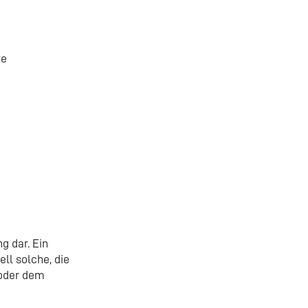
te
g dar. Ein
ll solche, die
 oder dem