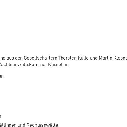
end aus den Gesellschaftern Thorsten Kulle und Martin Klosn
 Rechtsanwaltskammer Kassel an.
en
g
wältinnen und Rechtsanwälte