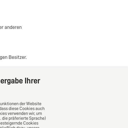
er anderen
en Besitzer.
ergabe Ihrer
Das europäische Kanzlei-Netzwerk
Funktionen der Website
 dass diese Cookies auch
kies verwenden wir, um
die präferierte Sprache)
ncesteigernde Cookies