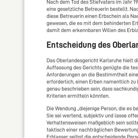
Nach dem Tod des Stiefvaters im Jahr 19
eine gesetzliche Betreuerin bestellt. N
diese Betreuerin einen Erbschein als Nac
gewesen, die es mit dem behinderten Er
damit dem erkennbaren Willen des Erbla
Entscheidung des Oberla
Das Oberlandesgericht Karlsruhe hielt 
Auffassung des Gerichts genügte die te
Anforderungen an die Bestimmtheit eine
erforderlich, einen Erben namentlich z
genau beschrieben sein, dass sachkundig
Kriterien ermitteln könnten.
Die Wendung „diejenige Person, die es be
Sie sei wertend, subjektiv und lasse of
Verhaltensweisen maßgeblich sein sollt
faktisch einer nachträglichen Bewertung
Erblasser selbst die entscheidende Per