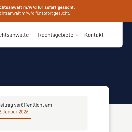
chtsanwalt m/w/d für sofort gesucht.
htsanwalt m/w/d für sofort gesucht.
chtsanwälte
Rechtsgebiete
Kontakt
eitrag veröffentlicht am
2. Januar 2026