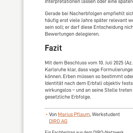
Interpretationen lassen oder eine späte
Gerade bei Nacherbfolgen empfiehlt sich
häufig erst viele Jahre später relevant 
sein soll; er darf diese Entscheidung ni
Bewertungen delegieren.
Fazit
Mit dem Beschluss vom 10. Juli 2025 (Az.
Karlsruhe klar, dass vage Formulierunge
können. Erben müssen so bestimmt oder
Identität nach dem Erbfall objektiv festst
wirkungslos – und an seine Stelle tret
gesetzliche Erbfolge.
Von
Marius Pflaum
, Werkstudent
DIRO AG
Ein Fachbeitrag aus dem DIRO-Netzwerk