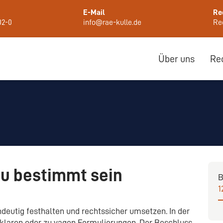
E-Mail
Re
02-0
info@rae-kulle.de
Rec
Über uns
Re
u bestimmt sein
B
1
ndeutig festhalten und rechtssicher umsetzen. In der
unklaren oder zu vagen Formulierungen. Der Beschluss