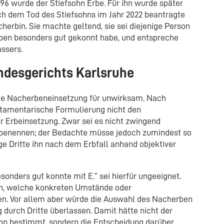
96 wurde der Stiefsohn Erbe. Für ihn wurde später
ach dem Tod des Stiefsohns im Jahr 2022 beantragte
herbin. Sie machte geltend, sie sei diejenige Person
ben besonders gut gekonnt habe, und entspreche
ssers.
ndesgerichts Karlsruhe
die Nacherbeneinsetzung für unwirksam. Nach
stamentarische Formulierung nicht den
r Erbeinsetzung. Zwar sei es nicht zwingend
u benennen; der Bedachte müsse jedoch zumindest so
e Dritte ihn nach dem Erbfall anhand objektiver
sonders gut konnte mit E.“ sei hierfür ungeeignet.
fen, welche konkreten Umstände oder
en. Vor allem aber würde die Auswahl des Nacherben
 durch Dritte überlassen. Damit hätte nicht der
son bestimmt, sondern die Entscheidung darüber