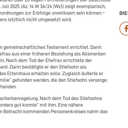
Juli 2025 (Az. 14 W 36/24 (Wx)) zeigt exemplarisch,
nordnungen zur Erbfolge unwirksam sein können –
DIE
ers letztlich nicht umgesetzt wird.
in gemeinschaftliches Testament errichtet. Darin
efrau aus einer früheren Beziehung als Alleinerben
in. Nach dem Tod der Ehefrau errichtete der
ent. Darin bestätigte er den Stiefsohn als
das Elternhaus erhalten solle. Zugleich äußerte er
milie“ gefunden werden, die den Stiefsohn versorge;
rhanden.
 Nacherbenregelung. Nach dem Tod des Stiefsohns
sonders gut konnte“ mit ihm. Eine nähere
s in Betracht kommenden Personenkreises nahm das