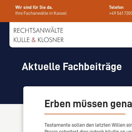
Wir sind für Sie da.
Telefon
Ihre Fachanwälte in Kassel
+49 561 720
Aktuelle Fachbeiträge
Erben müssen gena
Testamente sollen den letzten Willen ei
Praxis scheitert dies jedoch häufig an 