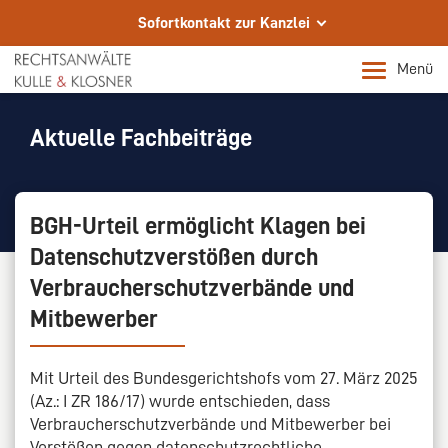
Sofortkontakt zur Kanzlei
Wir sind für Sie da.
Menü
Ihre Fachanwälte in Kassel
Telefon
Aktuelle Fachbeiträge
+49 561 72002-0
E-Mail
BGH-Urteil ermöglicht Klagen bei
info@rae-kulle.de
Datenschutzverstößen durch
Rechtsanwalt m/w/d für sofort gesucht.
Verbraucherschutzverbände und
Rechtsanwalt m/w/d für sofort gesucht.
Mitbewerber
Mit Urteil des Bundesgerichtshofs vom 27. März 2025
(Az.: I ZR 186/17) wurde entschieden, dass
Verbraucherschutzverbände und Mitbewerber bei
Verstößen gegen datenschutzrechtliche