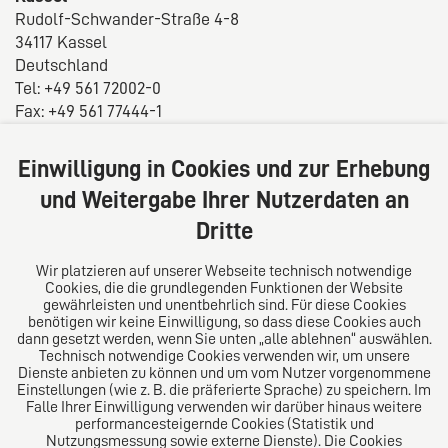
Rudolf-Schwander-Straße 4-8
34117 Kassel
Deutschland
Tel: +49 561 72002-0
Fax: +49 561 77444-1
E-Mail:
info@rae-kulle.de
Einwilligung in Cookies und zur Erhebung
Über uns
und Weitergabe Ihrer Nutzerdaten an
Wir verstehen uns als juristisch hoch qualifizierte
Dritte
Ansprechpartner, für die das persönliche Gespräch
und die vertrauensvolle Zusammenarbeit mit dem
Wir platzieren auf unserer Webseite technisch notwendige
Mandanten die Grundlage sind, um den uns
Cookies, die die grundlegenden Funktionen der Website
gewährleisten und unentbehrlich sind. Für diese Cookies
anvertrauten Anliegen bestmöglich dienen zu können.
benötigen wir keine Einwilligung, so dass diese Cookies auch
dann gesetzt werden, wenn Sie unten „alle ablehnen“ auswählen.
Technisch notwendige Cookies verwenden wir, um unsere
Dienste anbieten zu können und um vom Nutzer vorgenommene
Folgen Sie uns auf
Einstellungen (wie z. B. die präferierte Sprache) zu speichern. Im
Falle Ihrer Einwilligung verwenden wir darüber hinaus weitere
performancesteigernde Cookies (Statistik und
Nutzungsmessung sowie externe Dienste). Die Cookies